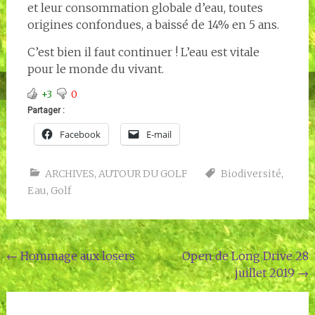
et leur consommation globale d’eau, toutes
origines confondues, a baissé de 14% en 5 ans.
C’est bien il faut continuer ! L’eau est vitale
pour le monde du vivant.
+3
0
Partager :
Facebook
E-mail
ARCHIVES
,
AUTOUR DU GOLF
Biodiversité
,
Eau
,
Golf
Navigation
←
Hommage aux losers
Open de Long Drive 28
juillet 2019
→
de
l'article