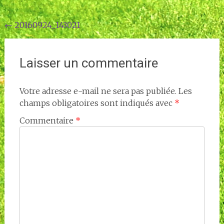
Navigation
←
20160924_143021
de
l'article
Laisser un commentaire
Votre adresse e-mail ne sera pas publiée.
Les
champs obligatoires sont indiqués avec
*
Commentaire
*