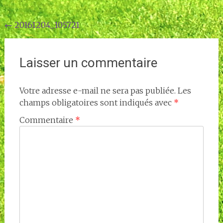
Navigation
←
20161204_105721
de
l'article
Laisser un commentaire
Votre adresse e-mail ne sera pas publiée.
Les
champs obligatoires sont indiqués avec
*
Commentaire
*