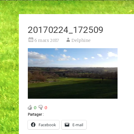
20170224_172509
6 mars 2017
Delphine
0
0
Partager :
Facebook
E-mail