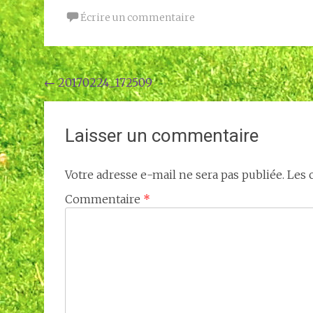
Écrire un commentaire
Navigation
←
20170224_172509
de
l'article
Laisser un commentaire
Votre adresse e-mail ne sera pas publiée.
Les 
Commentaire
*