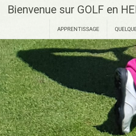
Aller
Bienvenue sur GOLF en HE
au
contenu
principal
APPRENTISSAGE
QUELQU