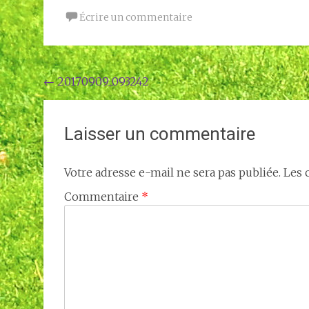
Écrire un commentaire
Navigation
←
20170909_093242
de
l'article
Laisser un commentaire
Votre adresse e-mail ne sera pas publiée.
Les 
Commentaire
*