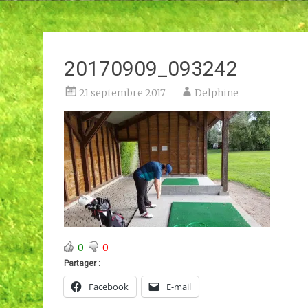
20170909_093242
21 septembre 2017
Delphine
0
0
Partager :
Facebook
E-mail