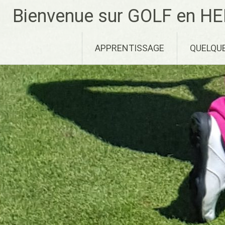
Aller
Bienvenue sur GOLF en HE
au
contenu
principal
APPRENTISSAGE
QUELQU