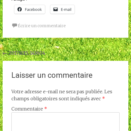
Facebook
E-mail
Écrire un commentaire
Navigation
←
20171015_143604
de
l'article
Laisser un commentaire
Votre adresse e-mail ne sera pas publiée.
Les
champs obligatoires sont indiqués avec
*
Commentaire
*