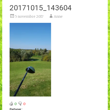
20171015_143604
5 novembre 2017
Anne
0
0
Partager :