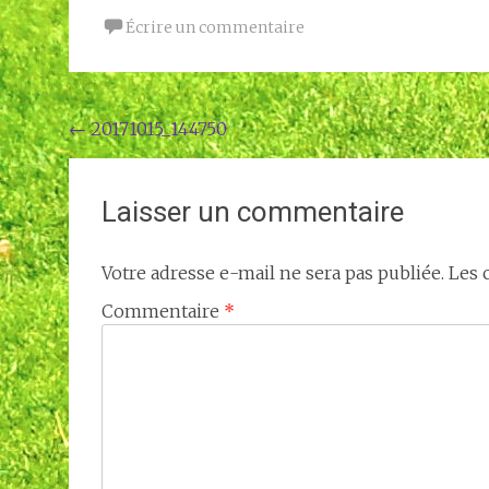
Écrire un commentaire
Navigation
←
20171015_144750
de
l'article
Laisser un commentaire
Votre adresse e-mail ne sera pas publiée.
Les 
Commentaire
*