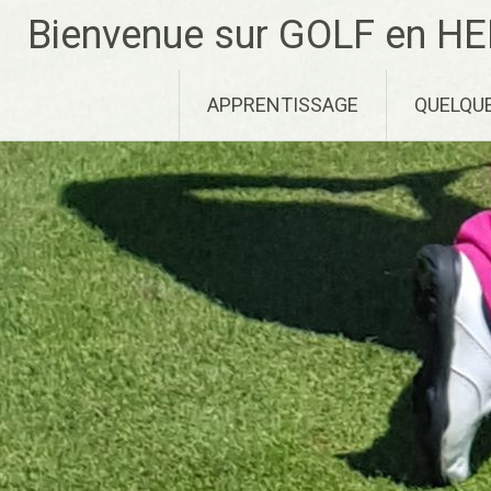
Aller
Bienvenue sur GOLF en HE
au
contenu
principal
APPRENTISSAGE
QUELQU