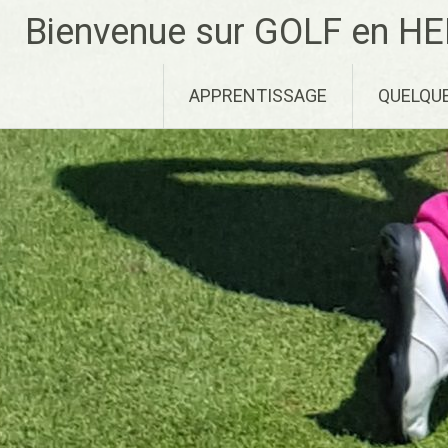
Aller
Bienvenue sur GOLF en HE
au
contenu
principal
APPRENTISSAGE
QUELQU