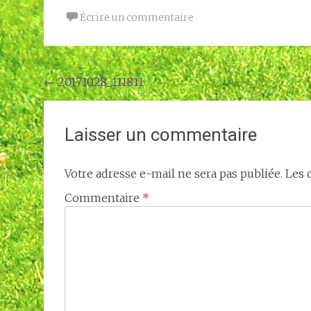
Écrire un commentaire
Navigation
←
20171028_111811
de
l'article
Laisser un commentaire
Votre adresse e-mail ne sera pas publiée.
Les 
Commentaire
*