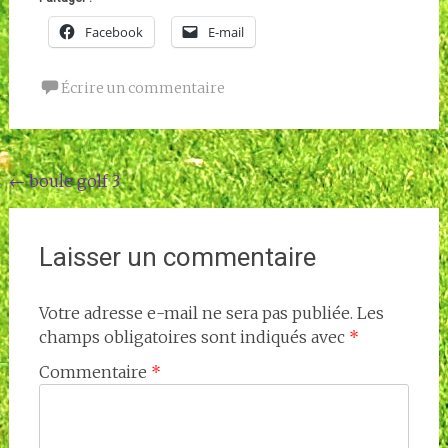
Facebook
E-mail
Écrire un commentaire
Navigation
←
boule golf 3
de
l'article
Laisser un commentaire
Votre adresse e-mail ne sera pas publiée.
Les
champs obligatoires sont indiqués avec
*
Commentaire
*