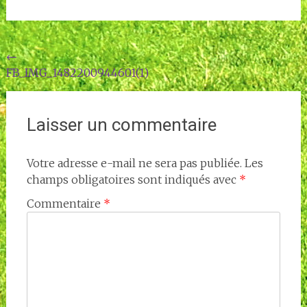
Navigation
←
FB_IMG_1482200944601(1)
de
l'article
Laisser un commentaire
Votre adresse e-mail ne sera pas publiée.
Les
champs obligatoires sont indiqués avec
*
Commentaire
*