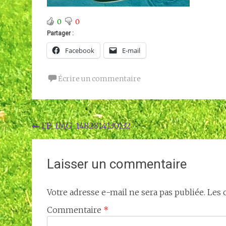
0
0
Partager :
Facebook
E-mail
Écrire un commentaire
Navigation
←
FB_IMG_1482814130132
de
l'article
Laisser un commentaire
Votre adresse e-mail ne sera pas publiée.
Les 
Commentaire
*