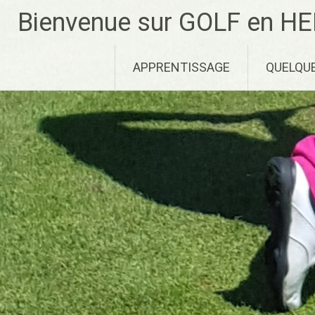
Aller
Bienvenue sur GOLF en HE
au
contenu
principal
APPRENTISSAGE
QUELQU