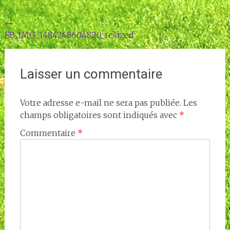
Navigation
←
FB_IMG_1484248604820_resized
de
l'article
Laisser un commentaire
Votre adresse e-mail ne sera pas publiée.
Les
champs obligatoires sont indiqués avec
*
Commentaire
*