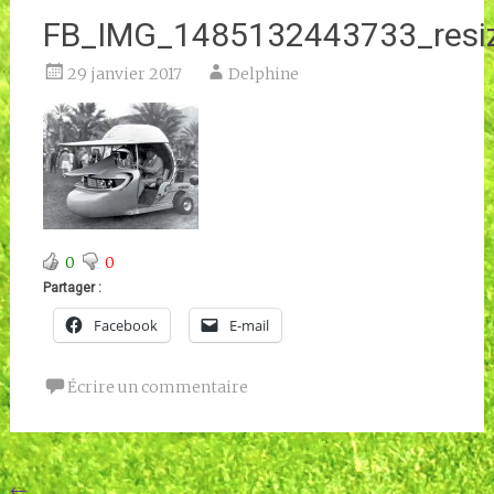
FB_IMG_1485132443733_resi
29 janvier 2017
Delphine
0
0
Partager :
Facebook
E-mail
Écrire un commentaire
Navigation
←