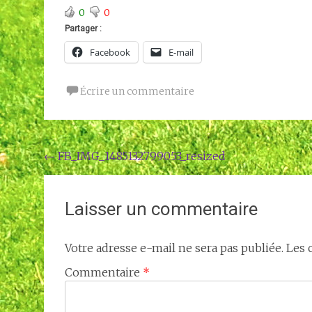
0
0
Partager :
Facebook
E-mail
Écrire un commentaire
Navigation
←
FB_IMG_1485132799053_resized
de
l'article
Laisser un commentaire
Votre adresse e-mail ne sera pas publiée.
Les 
Commentaire
*