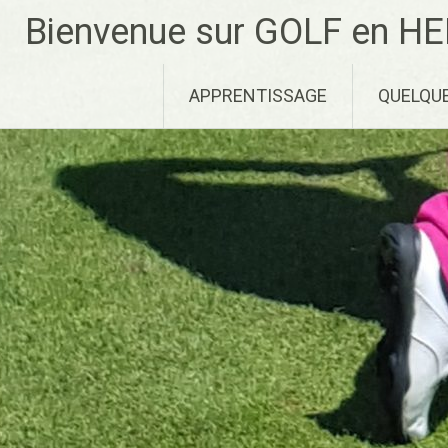
Aller
Bienvenue sur GOLF en HE
au
contenu
principal
APPRENTISSAGE
QUELQU