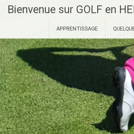
Aller
Bienvenue sur GOLF en HE
au
contenu
principal
APPRENTISSAGE
QUELQU