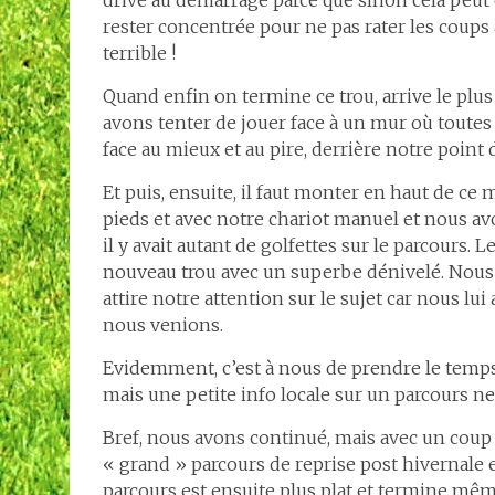
drive au démarrage parce que sinon cela peut ê
rester concentrée pour ne pas rater les coups 
terrible !
Quand enfin on termine ce trou, arrive le plus
avons tenter de jouer face à un mur où toutes 
face au mieux et au pire, derrière notre point
Et puis, ensuite, il faut monter en haut de ce
pieds et avec notre chariot manuel et nous avo
il y avait autant de golfettes sur le parcours. 
nouveau trou avec un superbe dénivelé. Nous 
attire notre attention sur le sujet car nous lui
nous venions.
Evidemment, c’est à nous de prendre le temps 
mais une petite info locale sur un parcours ne 
Bref, nous avons continué, mais avec un coup 
« grand » parcours de reprise post hivernale 
parcours est ensuite plus plat et termine mêm