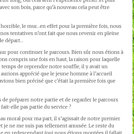
tre long, oui cela sent l’expérience perso…et puis
avec son bois, parce qu’à nouveau cela peut être
 horrible, le mur…en effet pour la première fois, nous
nos tentatives n’ont fait que nous revenir en pleine
 de départ…
 mur pour continuer le parcours. Bien sûr nous étions à
ns compris une fois en haut, la raison pour laquelle
Le temps de reprendre notre souffle, il y avait un
aurions apprécié que le jeune homme à l’accueil
 avions bien précisé que c’était la première fois que
de préparer notre partie et de regarder le parcours
fait-elle pas partie du service ?
au moral pour ma part, il s’agissait de notre premier
et je ne me suis pas tellement amusée. Le reste du
e en redescendant (oui nous étions montées il fallait