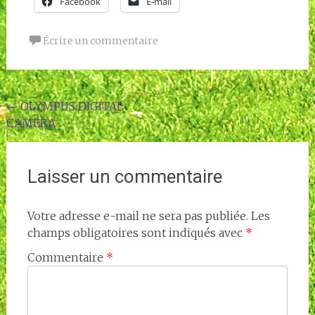
Facebook
E-mail
Écrire un commentaire
Navigation
←
OLYMPUS DIGITAL
CAMERA
de
l'article
Laisser un commentaire
Votre adresse e-mail ne sera pas publiée.
Les
champs obligatoires sont indiqués avec
*
Commentaire
*