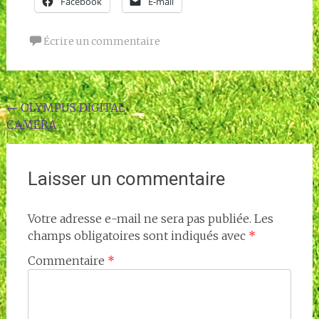
Facebook
E-mail
Écrire un commentaire
Navigation
←
OLYMPUS DIGITAL
CAMERA
de
l'article
Laisser un commentaire
Votre adresse e-mail ne sera pas publiée.
Les
champs obligatoires sont indiqués avec
*
Commentaire
*