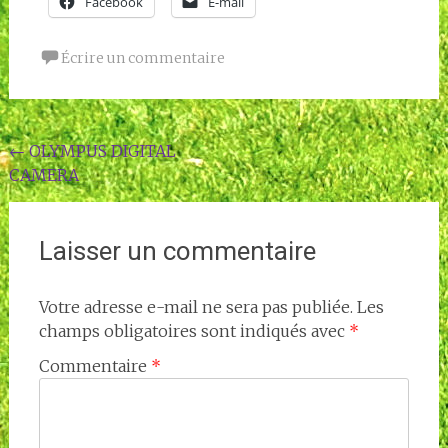
Facebook
E-mail
Écrire un commentaire
Navigation
←
OLYMPUS DIGITAL
CAMERA
de
l'article
Laisser un commentaire
Votre adresse e-mail ne sera pas publiée.
Les
champs obligatoires sont indiqués avec
*
Commentaire
*