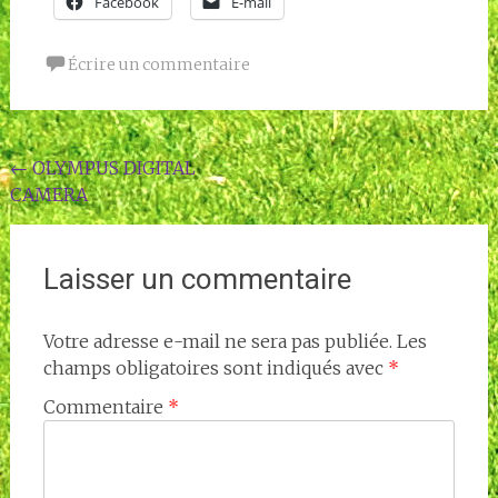
Facebook
E-mail
Écrire un commentaire
Navigation
←
OLYMPUS DIGITAL
CAMERA
de
l'article
Laisser un commentaire
Votre adresse e-mail ne sera pas publiée.
Les
champs obligatoires sont indiqués avec
*
Commentaire
*