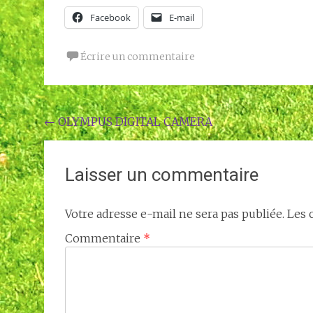
Facebook
E-mail
Écrire un commentaire
Navigation
←
OLYMPUS DIGITAL CAMERA
de
l'article
Laisser un commentaire
Votre adresse e-mail ne sera pas publiée.
Les 
Commentaire
*