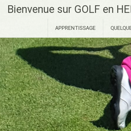
Aller
Bienvenue sur GOLF en HE
au
contenu
principal
APPRENTISSAGE
QUELQU