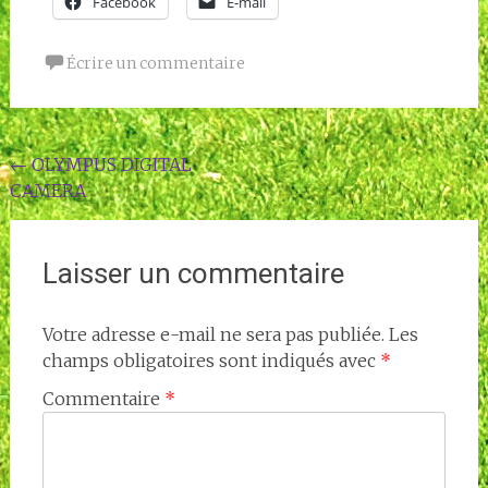
Facebook
E-mail
Écrire un commentaire
Navigation
←
OLYMPUS DIGITAL
CAMERA
de
l'article
Laisser un commentaire
Votre adresse e-mail ne sera pas publiée.
Les
champs obligatoires sont indiqués avec
*
Commentaire
*