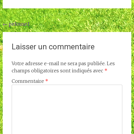
Navigation
←
pelouse1
de
l'article
Laisser un commentaire
Votre adresse e-mail ne sera pas publiée.
Les
champs obligatoires sont indiqués avec
*
Commentaire
*