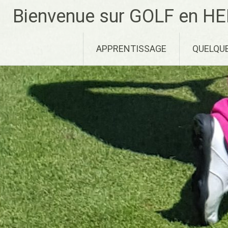
Aller
Bienvenue sur GOLF en HE
au
contenu
principal
APPRENTISSAGE
QUELQU