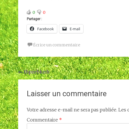
0
0
Partager :
Facebook
E-mail
Écrire un commentaire
Navigation
←
thpzebkzdr
de
l'article
Laisser un commentaire
Votre adresse e-mail ne sera pas publiée.
Les 
Commentaire
*