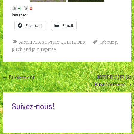
+1
0
Partager :
Facebook
E-mail
ARCHIVES
,
SORTIES GOLFIQUES
Cabourg
,
pitch and put
,
reprise
Navigation
←
Etiolement
RYDER CUP (2)
Financement
→
de
l'article
Suivez-nous!