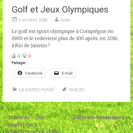
Golf et Jeux Olympiques
3 octobre 2016
Anne
Le golf est sport olympique à Compiègne en
1900 et le redevient plus de 100 après, en 2016,
à Rio de Janeiro !
0
0
Partager :
Facebook
E-mail
LE SAVIEZ-VOUS?
Golf
,
JO
Navigation
←
Nouveau – Des
Golf et environnement
→
conseils pour
de
l’échauffement en vidéo