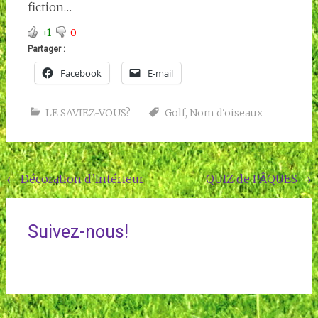
fiction…
+1
0
Partager :
Facebook
E-mail
LE SAVIEZ-VOUS?
Golf
,
Nom d'oiseaux
Navigation
←
Décoration d’Intérieur
QUIZ de PÂQUES
→
de
l'article
Suivez-nous!