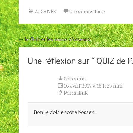
ARCHIVES
Un commentaire
Navigation
←
le Golf et les noms d’oiseaux
de
l'article
Une réflexion sur “
QUIZ de 
Geronimi
16 avril 2017 à 18 h 35 min
Permalink
Bon je dois encore bosser…