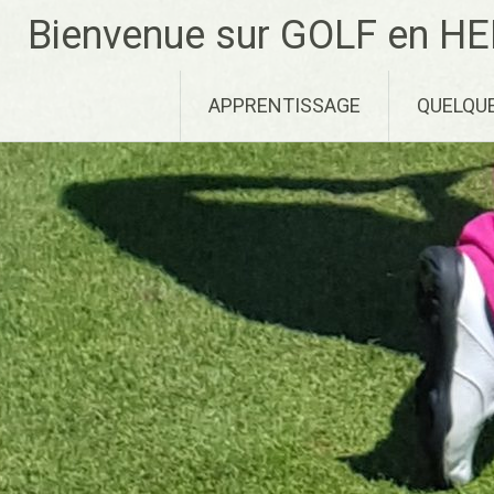
Aller
Bienvenue sur GOLF en HE
au
contenu
principal
APPRENTISSAGE
QUELQU