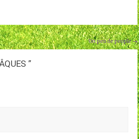
Un peu de people
→
PÂQUES
”